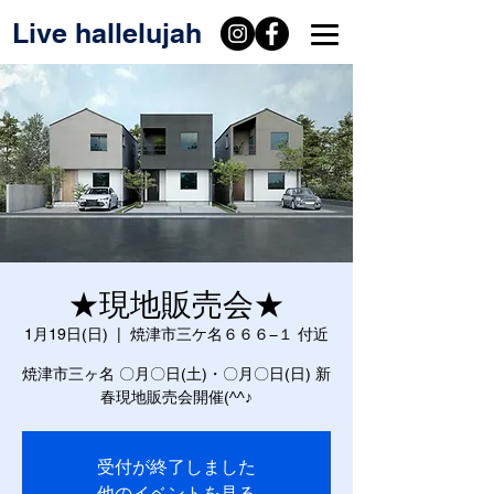
Live hallelujah
★現地販売会★
1月19日(日)
  |  
焼津市三ケ名６６６−１ 付近
焼津市三ヶ名 〇月〇日(土)・〇月〇日(日) 新
春現地販売会開催(^^♪
受付が終了しました
他のイベントを見る