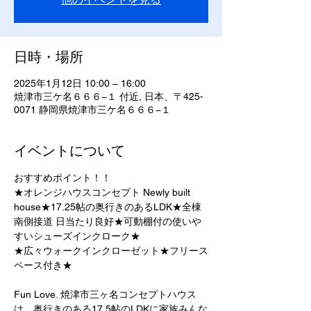
日時・場所
2025年1月12日 10:00 – 16:00
焼津市三ケ名６６６−１ 付近, 日本、〒425-
0071 静岡県焼津市三ケ名６６６−１
イベントについて
おすすめポイント！！	
★オレンジハウスコンセプト Newly built 
house★17.25帖の奥行きのあるLDK★全棟
南側接道 日当たり良好★可動棚付の使いや
すいシューズインクローク★
★広々ウォークインクローゼット★フリース
ペース付き★
Fun Love. 焼津市三ヶ名コンセプトハウス
は、奥行きのある17.5帖のLDKに家族みんな