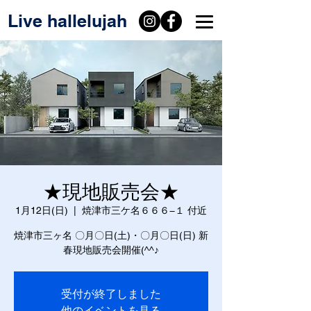
Live hallelujah
★現地販売会★
1月12日(日)
  |  
焼津市三ケ名６６６−１ 付近
焼津市三ヶ名 〇月〇日(土)・〇月〇日(日) 新
春現地販売会開催(^^♪
受付が終了しました
他のイベントを見る