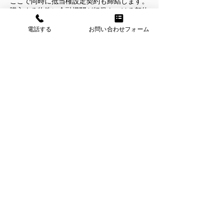
ここで同時に抵当権設定契約も締結します。
購入する物件に金融機関が担保をつける契約
です。
電話する
お問い合わせフォーム
ここまでくればあと一息！
3-9．決済・引渡し ▶︎
前のページ
​｜
目次
｜
次のページ
Live hallelujah
〒420-0911
静岡県静岡市葵区瀬名1－26－7