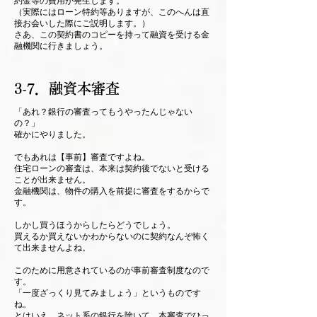
約金等の費用が発生します。
（実際にはローン特約等ありますが、このへんは直
接お会いした際にご説明します。）
さあ、この契約書のコピーを持って融資を受ける金
融機関に行きましょう。
3-7．融資本審査
「あれ？銀行の審査ってもうやったんじゃない
の？」
確かにやりました。
でもあれは【事前】審査ですよね。
住宅ローンの審査は、本来は契約後でないと受ける
ことが出来ません。
金融機関は、物件の購入を前提に審査をするからで
す。
しかし買うほうからしたらどうでしょう。
買えるか買えないかわからないのに契約なんぞ怖く
て出来ませんよね。
このために用意されているのが事前審査制度なので
す。
「一度ざっくり見てみましょう」というものです
ね。
とはいえ、ネット系の銀行を除いて、本審査でひっ