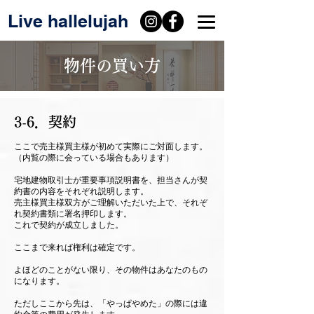
Live hallelujah
​物件の買い方
3-6．契約
ここで売主様買主様が初めて実際にご対面します。
（内覧の際に会っている場合もあります）
宅地建物取引士が重要事項説明書を、担当さんが契
約書の内容をそれぞれ説明します。
売主様買主様双方がご理解いただいた上で、それぞ
れ契約書類に署名押印します。
これで契約が成立しました。
ここまで来れば権利は確定です。
よほどのことがない限り、その物件はあなたのもの
になります。
ただしここから先は、「やっぱやめた」の際には違