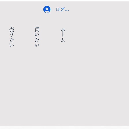
ログイン
​売りたい
​買いたい
​ホーム